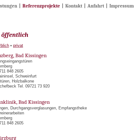
istungen
|
Referenzprojekte
|
Kontakt
|
Anfahrt
|
Impressum
öffentlich
blich
•
privat
zberg, Bad Kissingen
ngseingangstüren
emberg
0711 848 2605
ininsel, Schweinfurt
türen, Holzbalkone
Schefbeck Tel. 09721 73 920
nklinik, Bad Kissingen
ngen, Durchgangsverglasungen, Empfangstheke
einerarbeiten
emberg
0711 848 2605
ürzburg