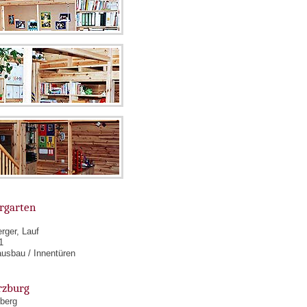
rgarten
rger, Lauf
1
ausbau / Innentüren
rzburg
berg