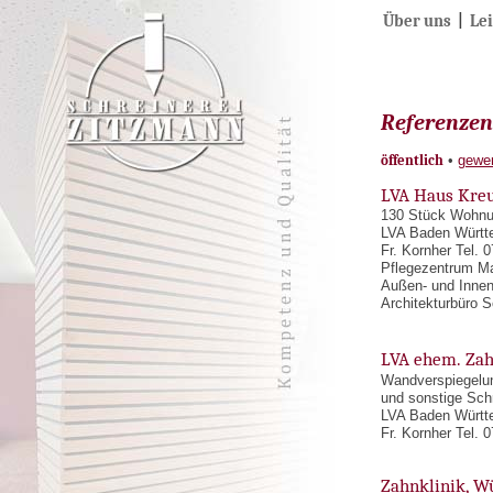
Über uns
|
Le
Referenzen 
öffentlich
•
gewer
LVA Haus Kreu
130 Stück Wohnu
LVA Baden Württ
Fr. Kornher Tel. 
Pflegezentrum Ma
Außen- und Innen
Architekturbüro 
LVA ehem. Zah
Wandverspiegelu
und sonstige Schr
LVA Baden Württ
Fr. Kornher Tel. 
Zahnklinik, W