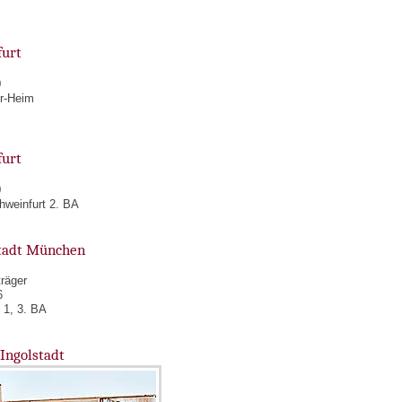
furt
0
er-Heim
furt
0
hweinfurt 2. BA
tadt München
räger
6
 1, 3. BA
Ingolstadt