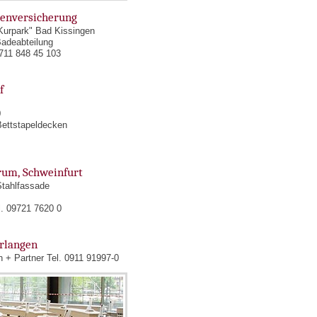
enversicherung
Kurpark" Bad Kissingen
adeabteilung
0711 848 45 103
f
0
Bettstapeldecken
um, Schweinfurt
tahlfassade
l. 09721 7620 0
Erlangen
 + Partner Tel. 0911 91997-0