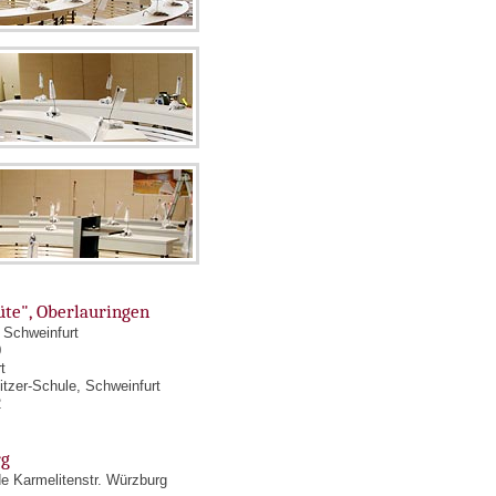
üte", Oberlauringen
 Schweinfurt
0
t
itzer-Schule, Schweinfurt
2
rg
 Karmelitenstr. Würzburg