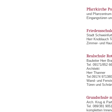
Pfarrkirche P
und Pfarrzentrum
Eingangstüren un
Friedensschul
Stadt Schweinfur
Herr Knoblauch T
Zimmer- und Hau
Realschule Ro
Bauleiter Herr Br
Tel. 09171/852 6
Architekt
Herr Thanner
Tel.09174 971380
Wand- und Fenste
Türen und Schrä
Grundschule m
Arch. Krug & Par
Tel. 089/381 905
kompletten Innen