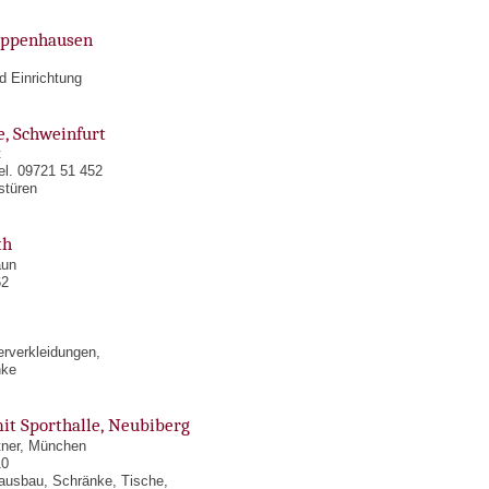
oppenhausen
d Einrichtung
e, Schweinfurt
t
el. 09721 51 452
stüren
th
aun
62
rverkleidungen,
nke
it Sporthalle, Neubiberg
tner, München
10
ausbau, Schränke, Tische,