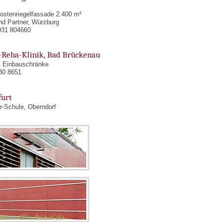
ostenriegelfassade 2.400 m²
nd Partner, Würzburg
0931 804660
-Reha-Klinik, Bad Brückenau
, Einbauschränke
030 8651
furt
er-Schule, Oberndorf